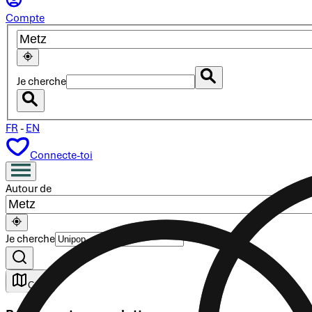
Compte
Je cherche
FR
-
EN
Connecte-toi
Autour de
Je cherche
Carte