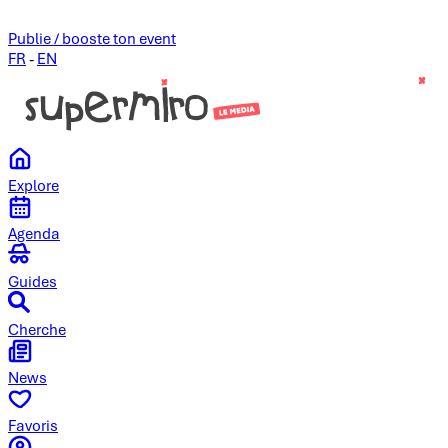
Publie / booste ton event
FR
-
EN
Explore
Agenda
Guides
Cherche
News
Favoris