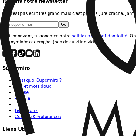
Rejoins notre newsletter
Ce n'est pas écrit très grand mais c'est promis-juré-craché, jam
Go
En t'inscrivant, tu acceptes notre
politique de confidentialité.
On 
anonymisée et agrégée. (pas de suivi individuel)
Supermiro
C'est quoi Supermiro ?
Avis et mots doux
Presse
Postule
Tes Favoris
Compte & Préférences
Liens Utiles