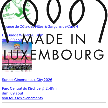
Course de Côte des Filles & Garçons de Café 4
De Gudde Wëllen
-
0.3Km
dim.
09
août
Sunset Cinema: Lux-City 2026
Parc Central du Kirchberg
-
2.4Km
dim.
09
août
Voir tous les événements