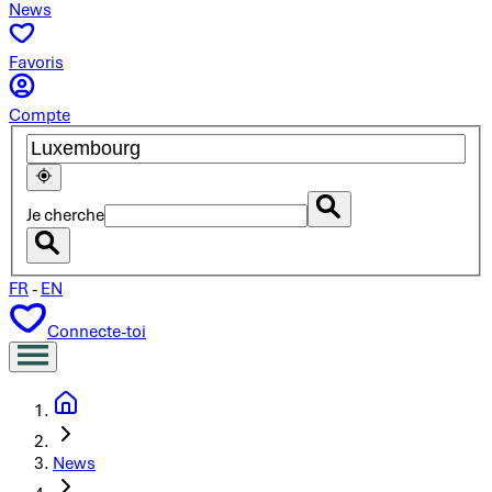
News
Favoris
Compte
Je cherche
FR
-
EN
Connecte-toi
News