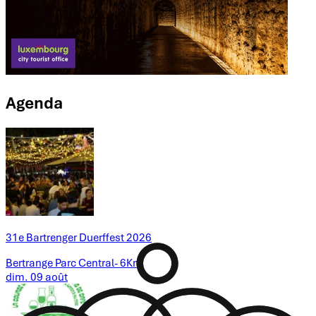
Agenda
31e Bartrenger Duerffest 2026
Bertrange Parc Central
-
6Km
dim.
09
août