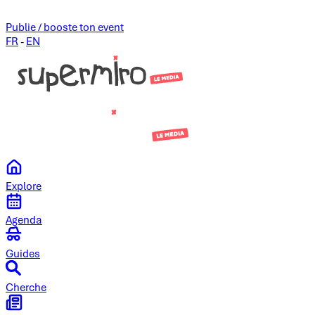
Publie / booste ton event
FR
-
EN
Explore
Agenda
Guides
Cherche