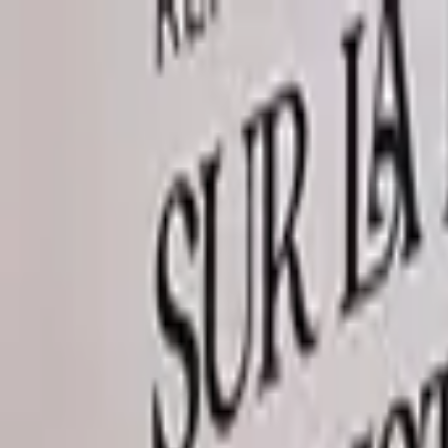
Publie / booste ton event
FR
-
EN
Explore
Agenda
Guides
Cherche
News
Favoris