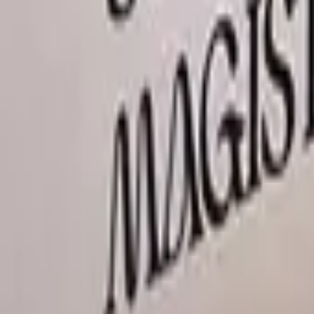
Compte
Je cherche
FR
-
EN
Connecte-toi