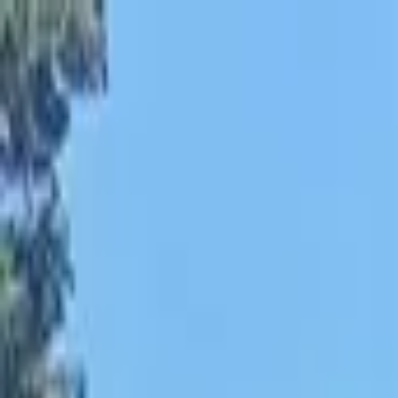
Publie / booste ton event
FR
-
EN
Explore
Agenda
Guides
Cherche
News
Favoris