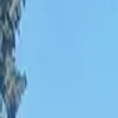
Compte
Je cherche
FR
-
EN
Connecte-toi