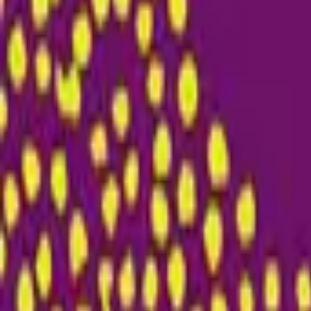
Compte
Je cherche
FR
-
EN
Connecte-toi