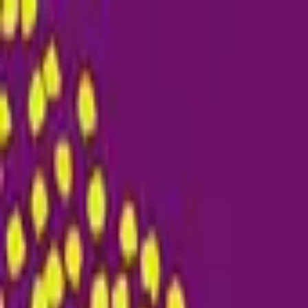
Publie / booste ton event
FR
-
EN
Explore
Agenda
Guides
Cherche
News
Favoris