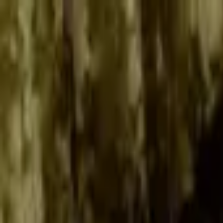
Publie / booste ton event
FR
-
EN
Explore
Agenda
Guides
Cherche
News
Favoris