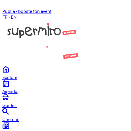
Publie / booste ton event
FR
-
EN
Explore
Agenda
Guides
Cherche