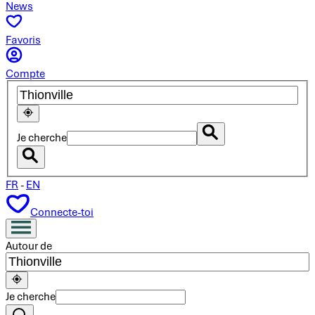
News
Favoris
Compte
Je cherche
FR
-
EN
Connecte-toi
Autour de
Je cherche