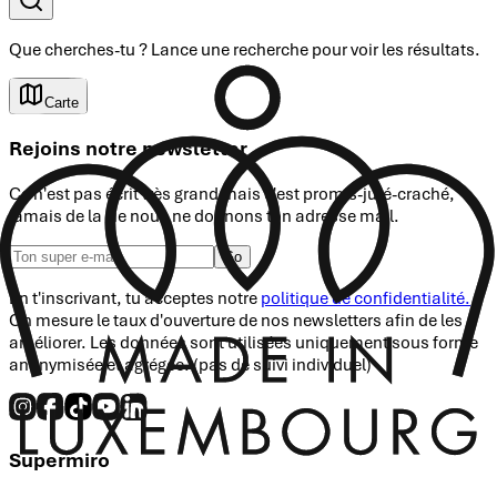
Que cherches-tu ?
Lance une recherche
pour voir les résultats.
Carte
Rejoins notre newsletter
Ce n'est pas écrit très grand mais c'est promis-juré-craché,
jamais de la vie nous ne donnons ton adresse mail.
Go
En t'inscrivant, tu acceptes notre
politique de confidentialité.
On mesure le taux d'ouverture de nos newsletters afin de les
améliorer. Les données sont utilisées uniquement sous forme
anonymisée et agrégée. (pas de suivi individuel)
Supermiro